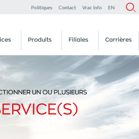
Politiques
Contact
Vrac Info
EN
ices
Produits
Filiales
Carrières
CTIONNER UN OU PLUSIEURS
SERVICE(S)