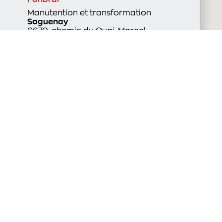
Manutention et transformation
Saguenay
6670, chemin du Quai-Marcel-
Dionne
Servitank
Entreposage
La Baie
6670, chemin du Quai-Marcel-
Dionne
Servitank
Entreposage
Bécancour
375, boul. Alphonse-Deshaies