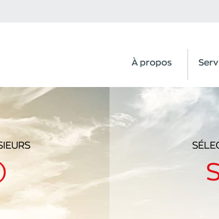
À propos
Serv
SIEURS
SÉLE
)