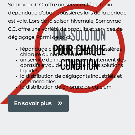
Somavrac C.C. offre un service clé en main
d’épandage d’abat-poussières lors de la période
estivale. Lors de la saison hivernale, Somavrac
C.C. offre une variété de produits et services de
déglaçage. Parmi ceux-ci:
l’épandage clé en main d’abat-poussières
chloruré ou non chloruré
un service de mélange et de traitement des
abrasifs et/ou de sel grâce à des solutions
liquides
la distribution de déglaçants industriels et
commerciales
la distribution de chlorure de calcium.
En savoir plus