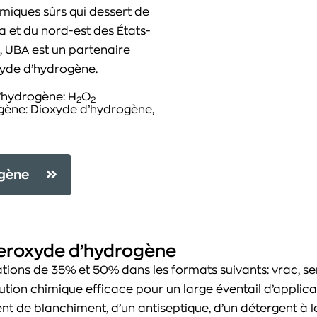
imiques sûrs qui dessert de
 et du nord-est des États-
, UBA est un partenaire
xyde d’hydrogène.
’hydrogène: H
O
2
2
ène: Dioxyde d’hydrogène,
ogène
 peroxyde d’hydrogène
ions de 35% et 50% dans les formats suivants: vrac, se
ution chimique efficace pour un large éventail d’applic
ent de blanchiment, d’un antiseptique, d’un détergent à l