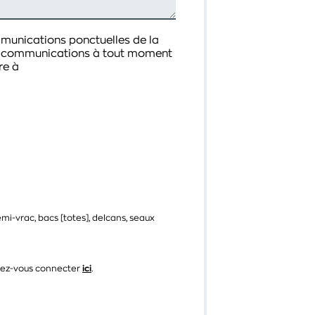
mmunications ponctuelles de la
os communications à tout moment
re à
emi-vrac, bacs [totes], delcans, seaux
illez-vous connecter
ici
.